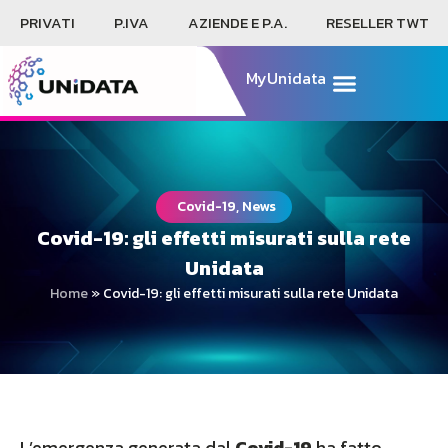
PRIVATI
P.IVA
AZIENDE E P.A.
RESELLER TWT
MyUnidata
Covid-19, News
Covid-19: gli effetti misurati sulla rete
Unidata
Home
»
Covid-19: gli effetti misurati sulla rete Unidata
L’emergenza generata dal
Covid-19
ha fatto