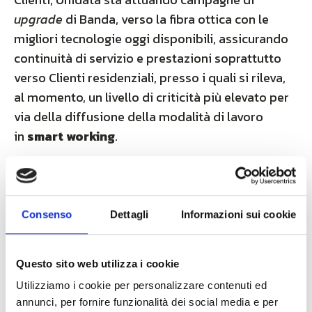
upgrade
di Banda, verso la fibra ottica con le
migliori tecnologie oggi disponibili, assicurando
continuità di servizio e prestazioni soprattutto
verso Clienti residenziali, presso i quali si rileva,
al momento, un livello di criticità più elevato per
via della diffusione della modalità di lavoro
in
smart working
.
La Società continuerà a fornire ed assicurare
supporto ininterrotto ai Clienti attuali ed a nuovi
Clienti che ne facciano richiesta ed i tecnici di
Consenso
Dettagli
Informazioni sui cookie
Unidata continueranno ad operare, in condizioni
di massima sicurezza.
Questo sito web utilizza i cookie
Unidata, è bene ricordarlo, fornisce collegamenti
Utilizziamo i cookie per personalizzare contenuti ed
FTTH
(
Fiber To The Home
) in
fibra ottica al 100%
annunci, per fornire funzionalità dei social media e per