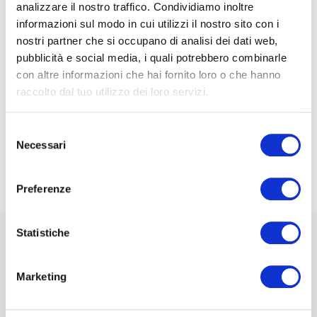
preservando i propri Clienti dal rischio di
analizzare il nostro traffico. Condividiamo inoltre
congestione, poiché questa tecnologia non è
informazioni sul modo in cui utilizzi il nostro sito con i
soggetta a saturazione, a differenza delle reti in
nostri partner che si occupano di analisi dei dati web,
rame o ibride firba-rame.
pubblicità e social media, i quali potrebbero combinarle
con altre informazioni che hai fornito loro o che hanno
Per informazioni circa la disponibilità del servizio
raccolto dal tuo utilizzo dei loro servizi.
presso la tua abitazione o il tuo ufficio visita la
pagina
Gigafiber
e compila il
modulo di verifica
Selezione
Necessari
copertura
.
del
consenso
Preferenze
Statistiche
News
Marketing