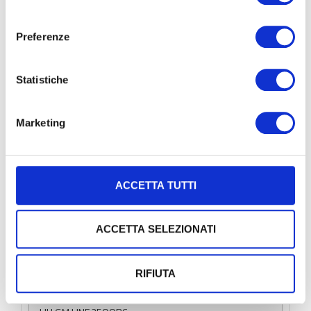
consenso
Preferenze
PDF
Statistiche
PDF
Marketing
ACCETTA TUTTI
velocità nominale di 2,5Gbps/1Gbps
ACCETTA SELEZIONATI
GigaFiber 2500 Gamers *
RIFIUTA
UH.GM.UD.2500R6