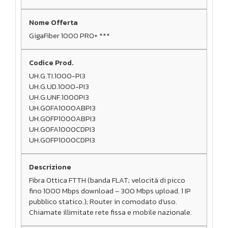
GigaFiber 1000 PRO+ ***
UH.G.TI.1000-PI3
UH.G.UD.1000-PI3
UH.G.UNF.1000PI3
UH.GOFA1000ABPI3
UH.GOFP1000ABPI3
UH.GOFA1000CDPI3
UH.GOFP1000CDPI3
Fibra Ottica FTTH (banda FLAT; velocità di picco
fino 1000 Mbps download – 300 Mbps upload. 1 IP
pubblico statico.); Router in comodato d’uso.
Chiamate illimitate rete fissa e mobile nazionale.