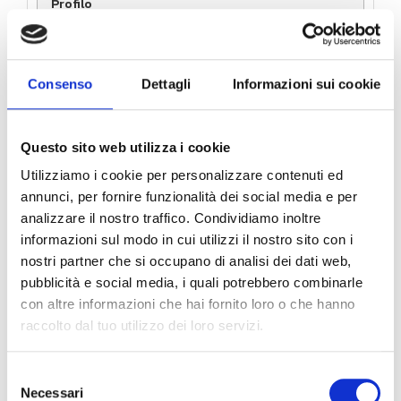
velocità nominale di 2,5Gbps/500Mbps
Consenso
Dettagli
Informazioni sui cookie
GigaFiber 2500 *
Questo sito web utilizza i cookie
UH.G.OFA2500CDR6
Utilizziamo i cookie per personalizzare contenuti ed
UH.G.OFA2500ABR6
annunci, per fornire funzionalità dei social media e per
analizzare il nostro traffico. Condividiamo inoltre
informazioni sul modo in cui utilizzi il nostro sito con i
Fibra Ottica FTTH (banda FLAT; velocità di picco
nostri partner che si occupano di analisi dei dati web,
fino 2500 Mbps download – 1000 Mbps upload);
pubblicità e social media, i quali potrebbero combinarle
Router in comodato d’uso. Chiamate illimitate rete
con altre informazioni che hai fornito loro o che hanno
fissa e mobile nazionale.
raccolto dal tuo utilizzo dei loro servizi.
Selezione
€ 25,90
Necessari
del