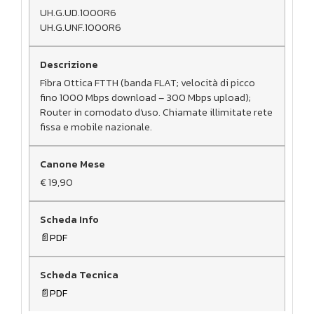
UH.G.UD.1000R6
UH.G.UNF.1000R6
Fibra Ottica FTTH (banda FLAT; velocità di picco
fino 1000 Mbps download – 300 Mbps upload);
Router in comodato d’uso. Chiamate illimitate rete
fissa e mobile nazionale.
€ 19,90
PDF
PDF