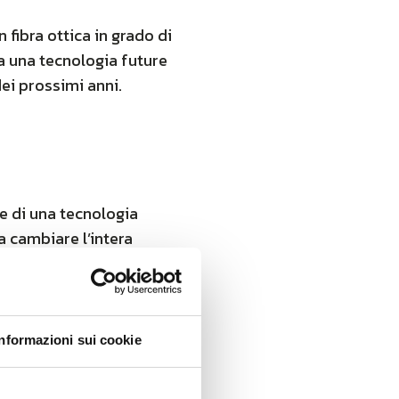
n fibra ottica in grado di
ra una tecnologia future
ei prossimi anni.
re di una tecnologia
a cambiare l’intera
a, garantiscono una serie
download e upload consentono
Informazioni sui cookie
nte
, mantenendo
l’ultrafibra e la banda