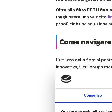
Oltre alla
fibra FTTH fino 
raggiungere una velocità
fi
proof, cioè una soluzione s
Come navigare f
L’utilizzo della fibra al po
innovativa, il cui pregio ma
infrastruttura in modo abb
Le nuove tecnologie di conne
di
vantaggi importanti
: i
Consenso
di
navigare in modo ultra
performance elevate ed evita
Questo sito web utilizza i c