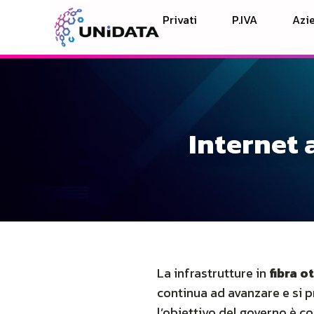
Privati
P.IVA
Azie
Internet a
La infrastrutture in
fibra o
continua ad avanzare e si p
l’obiettivo del governo è co