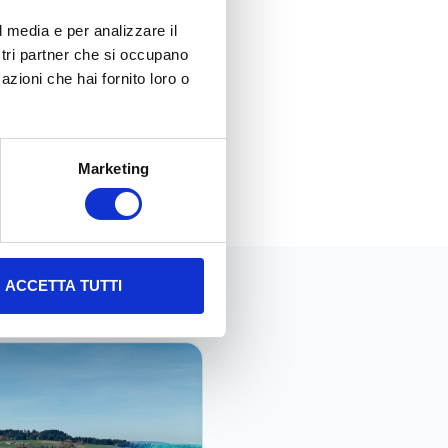
ca
residenziale e
l media e per analizzare il
ostri partner che si occupano
tà interconnessa, in cui sarà
azioni che hai fornito loro o
italizzazione delle scuole e
endo di incrementare
Marketing
ACCETTA TUTTI