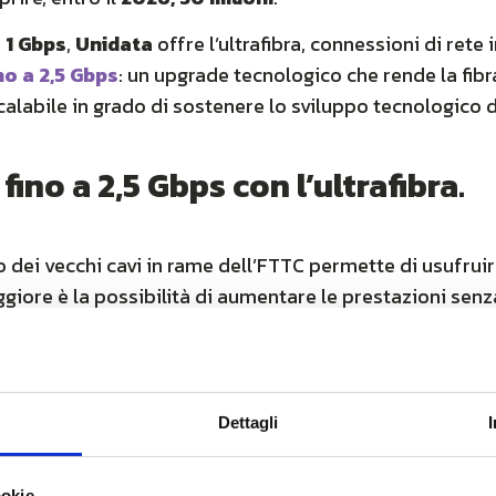
a 1 Gbps
,
Unidata
offre l’ultrafibra, connessioni di rete i
no a 2,5 Gbps
: un upgrade tecnologico che rende la fib
calabile in grado di sostenere lo sviluppo tecnologico d
ino a 2,5 Gbps con l’ultrafibra.
sto dei vecchi cavi in rame dell’FTTC permette di usufrui
ggiore è la possibilità di aumentare le prestazioni senz
astanza semplice.
ssione basate sull’infrastruttura di rete in fibra ottic
nfatti, le ottime prestazioni in termini di velocità di 
Dettagli
rapido
e di
connettere più dispositivi simultaneame
ndo interferenze o perdite di prestazioni. Inoltre, con 
ookie