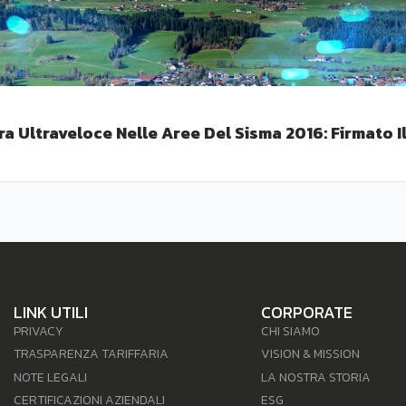
ra Ultraveloce Nelle Aree Del Sisma 2016: Firmato Il
LINK UTILI
CORPORATE
PRIVACY
CHI SIAMO
TRASPARENZA TARIFFARIA
VISION & MISSION
NOTE LEGALI
LA NOSTRA STORIA
CERTIFICAZIONI AZIENDALI
ESG