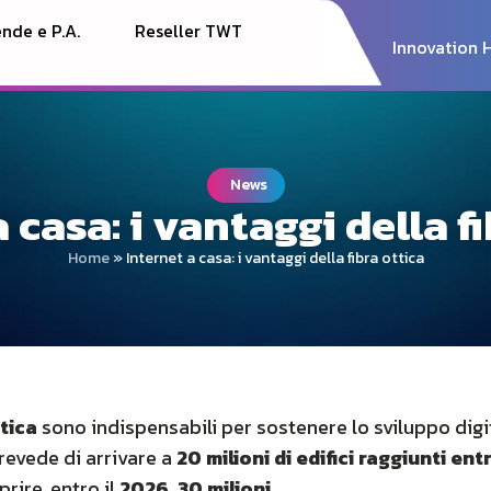
nde e P.A.
Reseller TWT
Innovation 
News
 casa: i vantaggi della f
Home
»
Internet a casa: i vantaggi della fibra ottica
ttica
sono indispensabili per sostenere lo sviluppo digita
revede di arrivare a
20 milioni di edifici raggiunti ent
prire, entro il
2026, 30 milioni
.