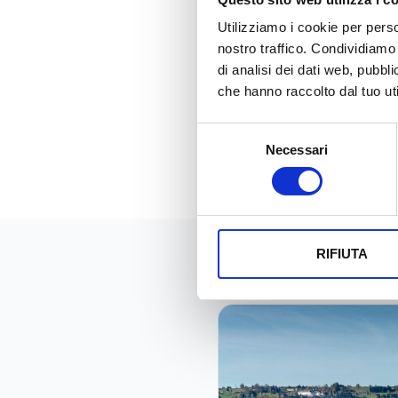
ultralarga si possono effett
vedere contenuti in
streami
Utilizziamo i cookie per perso
nostro traffico. Condividiamo 
La diffusione delle reti in 
di analisi dei dati web, pubbl
possibile sfruttare le poten
che hanno raccolto dal tuo uti
del lavoro, favorendo l’ad
Selezione
gradualmente le prestazion
Necessari
del
consenso
RIFIUTA
News