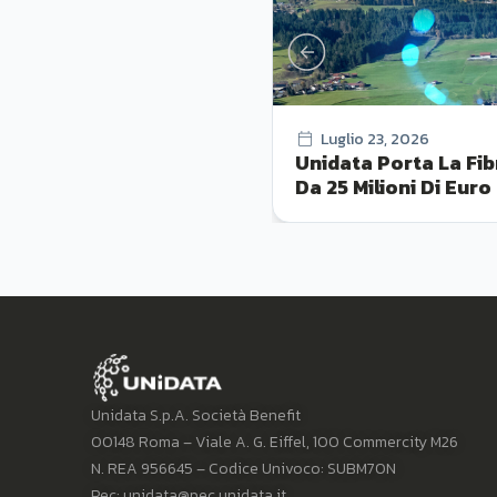
Luglio 23, 2026
Unidata Porta La Fib
Da 25 Milioni Di Euro
Unidata S.p.A. Società Benefit
00148 Roma – Viale A. G. Eiffel, 100 Commercity M26
N. REA 956645 – Codice Univoco: SUBM70N
Pec: unidata@pec.unidata.it