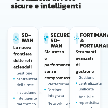
sicure e intelligenti
SD-
SECURE
FORTIMAN
WAN
SD-
&
WAN
FORTIANA
La nuova
Sicurezza
Strumenti
frontiera
e
avanzati
delle reti
performance
di
aziendali
senza
gestione
Gestione
compromessi
Gestione
centralizzata
centralizzata
Piattaforma
della rete
unificata
Fortinet
Instradamento
integrata
Analisi e
intelligente
reportistica
Networking +
del traffico