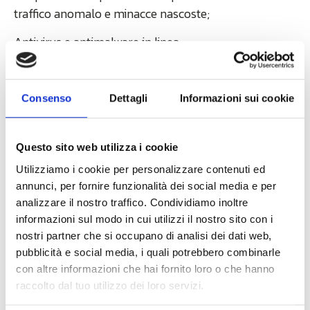
traffico anomalo e minacce nascoste;
Antivirus e antimalware in linea;
Intrusion Prevention System (IPS) per bloccare
exploit in tempo reale;
Consenso
Dettagli
Informazioni sui cookie
URL filtering e DNS security per prevenire accesso a
fonti compromesse;
Questo sito web utilizza i cookie
Segmentazione per zona: ogni gruppo (stampa,
Utilizziamo i cookie per personalizzare contenuti ed
sicurezza, operatori) aveva subnet isolata e policy
annunci, per fornire funzionalità dei social media e per
dedicate.
analizzare il nostro traffico. Condividiamo inoltre
informazioni sul modo in cui utilizzi il nostro sito con i
nostri partner che si occupano di analisi dei dati web,
Cybersecurity:
pubblicità e social media, i quali potrebbero combinarle
con altre informazioni che hai fornito loro o che hanno
multilivello, preventiva
raccolto dal tuo utilizzo dei loro servizi.