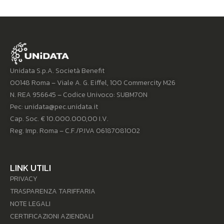
Unidata S.p.A. Società Benefit
00148 Roma – Viale A. G. Eiffel, 100 Commercity M26
N. REA 956645 – Codice Univoco: SUBM70N
Pec: unidata@pec.unidata.it
Cap. Soc. € 10.000.000,00 I.V.
Reg. Imp. Roma – C.F./P.IVA 06187081002
LINK UTILI
PRIVACY
TRASPARENZA TARIFFARIA
NOTE LEGALI
CERTIFICAZIONI AZIENDALI