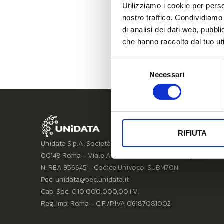
Utilizziamo i cookie per perso
nostro traffico. Condividiamo 
di analisi dei dati web, pubbl
che hanno raccolto dal tuo uti
Selezione
Necessari
del
consenso
RIFIUTA
Unidata S.p.A. Società Benefit
00148 Roma – Viale A. G. Eiffel, 100 Commercity M26
N. REA 956645 – Codice Univoco: SUBM70N
Pec: unidata@pec.unidata.it
Cap. Soc. € 10.000.000,00 I.V.
Reg. Imp. Roma – C.F./P.IVA 06187081002