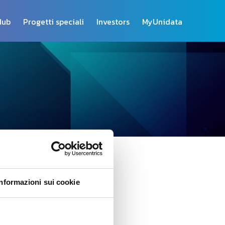
Hub
Progetti speciali
Investors
MyUnidata
CATEGORIE
Informazioni sui cookie
Uni Stories
Trend e News
Innovazione Semplice