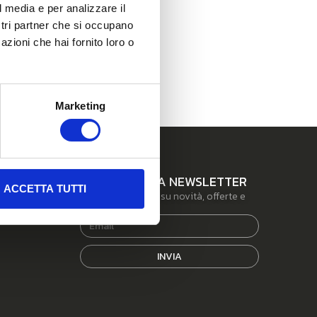
l media e per analizzare il
Infografica
ostri partner che si occupano
Whitepaper
azioni che hai fornito loro o
Marketing
ISCRIVITI ALLA NEWSLETTER
ACCETTA TUTTI
Resta aggiornato su novità, offerte e
servizi.
INVIA