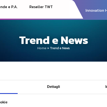
nde e P.A.
Reseller TWT
Innovation 
Trend e News
Home
»
Trend e News
Dettagli
ookie