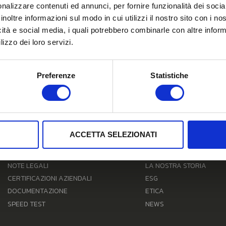
nalizzare contenuti ed annunci, per fornire funzionalità dei socia
inoltre informazioni sul modo in cui utilizzi il nostro sito con i n
icità e social media, i quali potrebbero combinarle con altre inform
lizzo dei loro servizi.
Preferenze
Statistiche
LINK UTILI
CORPORATE
ACCETTA SELEZIONATI
PRIVACY
CHI SIAMO
TRASPARENZA TARIFFARIA
VISION & MISSION
NOTE LEGALI
LA NOSTRA STORIA
CERTIFICAZIONI AZIENDALI
ESG
DOCUMENTAZIONE
ETICA
SPEED TEST
NEWS