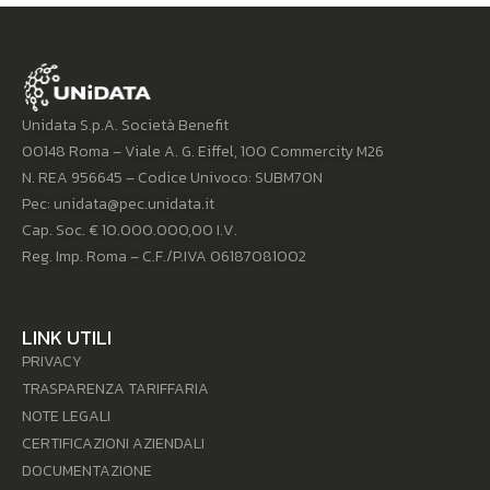
Unidata S.p.A. Società Benefit
00148 Roma – Viale A. G. Eiffel, 100 Commercity M26
N. REA 956645 – Codice Univoco: SUBM70N
Pec: unidata@pec.unidata.it
Cap. Soc. € 10.000.000,00 I.V.
Reg. Imp. Roma – C.F./P.IVA 06187081002
LINK UTILI
PRIVACY
TRASPARENZA TARIFFARIA
NOTE LEGALI
CERTIFICAZIONI AZIENDALI
DOCUMENTAZIONE