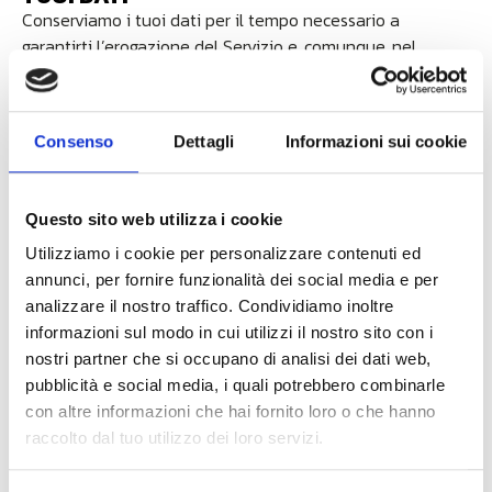
Conserviamo i tuoi dati per il tempo necessario a
garantirti l’erogazione del Servizio e, comunque, nel
rispetto delle previsioni di legge. I dati personali raccolti
per la finalità oggetto di questa informativa verranno
conservati fino alla eventuale ricezione della tua revoca
Consenso
Dettagli
Informazioni sui cookie
del consenso, salvo che le stesse informazioni non
formino, contemporaneamente, oggetto di altri
trattamenti legittimi ed autorizzati da parte dello
Questo sito web utilizza i cookie
medesimo Titolare. In ogni caso, alla revoca del consenso,
tali dati non verranno più trattati per la specifica finalità
Utilizziamo i cookie per personalizzare contenuti ed
sopra descritta.
annunci, per fornire funzionalità dei social media e per
analizzare il nostro traffico. Condividiamo inoltre
informazioni sul modo in cui utilizzi il nostro sito con i
nostri partner che si occupano di analisi dei dati web,
COME PROTEGGIAMO I TUOI DATI
pubblicità e social media, i quali potrebbero combinarle
Abbiamo team specializzati nella sicurezza che rivedono
con altre informazioni che hai fornito loro o che hanno
e migliorano costantemente le misure per la protezione
raccolto dal tuo utilizzo dei loro servizi.
dei tuoi dati personali da accessi non autorizzati,