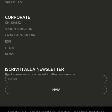
SPEED TEST
CORPORATE
CHI SIAMO
VISION & MISSION
LA NOSTRA STORIA
ESG
ETICA
NEWS
ISCRIVITI ALLA NEWSLETTER
Resta aggiornato su novità, offerte e servizi.
INVIA
Unidata S.p.A. Società Benefit è un Operatore Economico Abilitato da