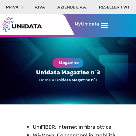
PRIVATI
P.IVA
AZIENDE E P.A.
RESELLER TWT
MyUnidata
Magazine
Unidata Magazine n°3
Home
»
Unidata Magazine n°3
UniFIBER: Internet in fibra ottica
Wi-Move: Connessioni in mobilità