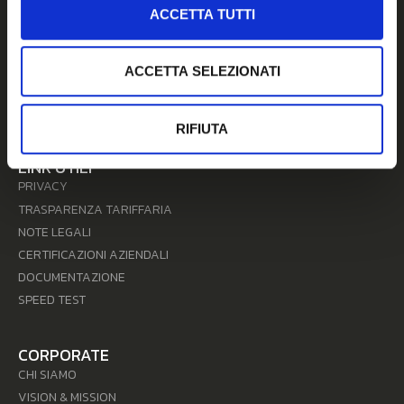
00148 Roma – Viale A. G. Eiffel, 100 Commercity M26
ACCETTA TUTTI
N. REA 956645 – Codice Univoco: SUBM70N
Pec: unidata@pec.unidata.it
ACCETTA SELEZIONATI
Cap. Soc. € 10.000.000,00 I.V.
Reg. Imp. Roma – C.F./P.IVA 06187081002
RIFIUTA
LINK UTILI
PRIVACY
TRASPARENZA TARIFFARIA
NOTE LEGALI
CERTIFICAZIONI AZIENDALI
DOCUMENTAZIONE
SPEED TEST
CORPORATE
CHI SIAMO
VISION & MISSION