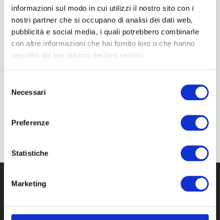
informazioni sul modo in cui utilizzi il nostro sito con i
nostri partner che si occupano di analisi dei dati web,
pubblicità e social media, i quali potrebbero combinarle
con altre informazioni che hai fornito loro o che hanno
raccolto dal tuo utilizzo dei loro servizi.
Luglio 23, 2026
Selezione
Unidata Porta La Fibra Ultraveloce Nelle
Necessari
del
Aree Del Sisma 2016: Firmato Il Contratto
consenso
Infratel Da 25 Milioni Di Euro
Preferenze
Statistiche
Marketing
Unidata S.p.A. Società Benefit