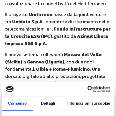
a rivoluzionare la connettività nel Mediterraneo.
Il progetto
Unitirreno
nasce dalla joint venture
tra
Unidata S.p.A.
, operatore di riferimento nelle
telecomunicazioni, e il
Fondo Infrastrutture per
la Crescita ESG (IPC)
, gestito da
Azimut Libera
Impresa SGR S.p.A.
Il nuovo sistema collegherà
Mazara del Vallo
(Sicilia)
a
Genova (Liguria)
, con due nodi
fondamentali:
Olbia
e
Roma-Fiumicino
. Una
dorsale digitale ad alte prestazioni, progettata
per offrire
connettività ultraveloce
,
bassa
latenza
e
massima resilienza
, a supporto
dell’economia e della trasformazione digitale del
Consenso
Dettagli
Informazioni sui cookie
Paese.