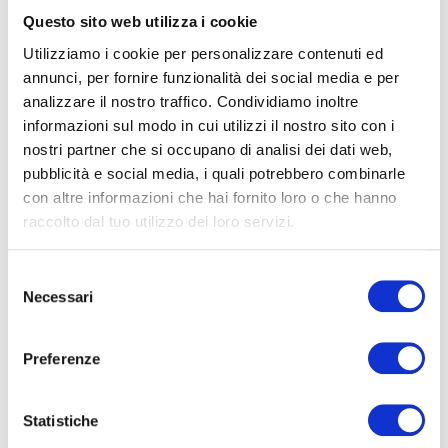
“
Con la posa del cavo a Olbia, la Sardegna
Questo sito web utilizza i cookie
diventa hub digitale del Mediterraneo, parte
attiva di un’infrastruttura che abilita nuovi scenari
Utilizziamo i cookie per personalizzare contenuti ed
annunci, per fornire funzionalità dei social media e per
di sviluppo economico e sociale
”, ha commentato
analizzare il nostro traffico. Condividiamo inoltre
Renato Brunetti, Presidente di Unidata.
informazioni sul modo in cui utilizzi il nostro sito con i
nostri partner che si occupano di analisi dei dati web,
L’opera è pienamente coerente con gli obiettivi
pubblicità e social media, i quali potrebbero combinarle
europei in tema di transizione digitale e
con altre informazioni che hai fornito loro o che hanno
sostenibilità, configurandosi come una delle
più
raccolto dal tuo utilizzo dei loro servizi.
rilevanti infrastrutture di telecomunicazione
sottomarina
del panorama italiano.
Selezione
Necessari
del
Olbia non è più solo un punto geografico di
consenso
passaggio, ma si afferma come
nodo digitale
Preferenze
strategico
nel cuore pulsante delle reti del
futuro.
Statistiche