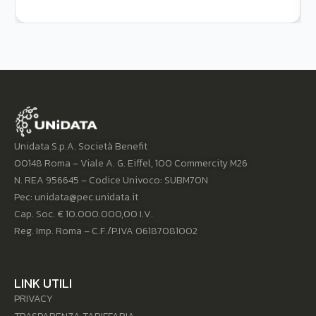
Unidata S.p.A. Società Benefit
00148 Roma – Viale A. G. Eiffel, 100 Commercity M26
N. REA 956645 – Codice Univoco: SUBM70N
Pec: unidata@pec.unidata.it
Cap. Soc. € 10.000.000,00 I.V.
Reg. Imp. Roma – C.F./P.IVA 06187081002
LINK UTILI
PRIVACY