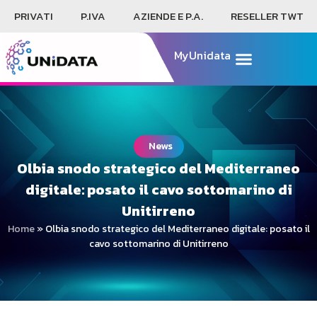
PRIVATI
P.IVA
AZIENDE E P.A.
RESELLER TWT
MyUnidata
News
Olbia snodo strategico del Mediterraneo
digitale: posato il cavo sottomarino di
Unitirreno
Home
»
Olbia snodo strategico del Mediterraneo digitale: posato il
cavo sottomarino di Unitirreno