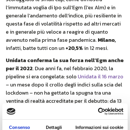
l’immutata voglia di Ipo sull’Egm (l’ex Alm) e in
generale l’andamento dell’indice, più resiliente in
questa fase di volatilità rispetto ad altri mercati
e in generale più veloce a reagire di quanto
avvenuto nella prima fase pandemica.
Milano,
infatti, batte tutti con un
+20,5%
in 12 mesi.
Unidata
conferma la sua forza nell’Egm anche
per il 2022
. Due anni fa, nel febbraio 2020, la
pipeline si era congelata: solo
Unidata il 16 marzo
– un mese dopo il crollo degli indici sulla scia del
lockdown – non ha gettato la spugna tra una
ventina di realtà accreditate per il debutto: da 13
euro, ora il titolo ne vale 48 ed è stata a lungo
l’unica Ipo in tutto il 2020, fino al giugno dello
stesso anno.
Consenso
Dettagli
Informazioni sui cookie