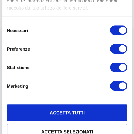
prevede un investimento di 40 milioni di euro.
con altre informazioni che hai fornito loro o che hanno
raccolto dal tuo utilizzo dei loro servizi.
Selezione
Necessari
del
consenso
News
Preferenze
Statistiche
Marketing
ACCETTA TUTTI
Luglio 23, 2026
ACCETTA SELEZIONATI