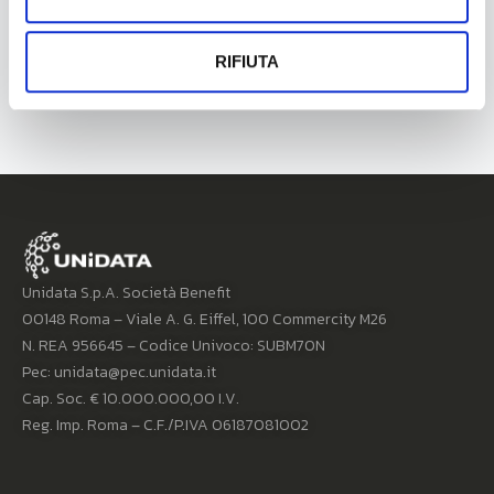
Unidata Porta La Fibra Ultraveloce Nelle
Aree Del Sisma 2016: Firmato Il Contratto
Infratel Da 25 Milioni Di Euro
RIFIUTA
Unidata S.p.A. Società Benefit
00148 Roma – Viale A. G. Eiffel, 100 Commercity M26
N. REA 956645 – Codice Univoco: SUBM70N
Pec: unidata@pec.unidata.it
Cap. Soc. € 10.000.000,00 I.V.
Reg. Imp. Roma – C.F./P.IVA 06187081002