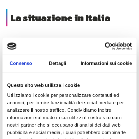
La situazione in Italia
L’Italia riesce a posizionarsi al terzo’ultimo posto
su 28 stati che fanno parte dell’UE, come
descritto nell’ultimo documento dell’ISTAT del
Consenso
Dettagli
Informazioni sui cookie
2020 una famiglia su tre in Italia non ha accesso
alla banda larga/ad internet. Nel piano nazionale
di ripresa e resilienza che guida il paese verso la
Questo sito web utilizza i cookie
transizione digitale, il 27% delle risorse sarà
Utilizziamo i cookie per personalizzare contenuti ed
destinato alla riduzione di questo gap.
annunci, per fornire funzionalità dei social media e per
analizzare il nostro traffico. Condividiamo inoltre
L’obiettivo di Unidata, in collaborazione con
informazioni sul modo in cui utilizzi il nostro sito con i
Unifiber, è quello di coprire le cosiddette “aree
nostri partner che si occupano di analisi dei dati web,
grigie”, accordo preso con la regione Lazio che
pubblicità e social media, i quali potrebbero combinarle