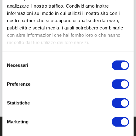
analizzare il nostro traffico. Condividiamo inoltre
informazioni sul modo in cui utilizzi il nostro sito con i
nostri partner che si occupano di analisi dei dati web,
pubblicità e social media, i quali potrebbero combinarle
con altre informazioni che hai fornito loro o che hanno
raccolto dal tuo utilizzo dei loro servizi.
Selezione
Luglio 23, 2026
Necessari
del
Unidata Porta La Fibra Ultraveloce Nelle
consenso
Aree Del Sisma 2016: Firmato Il Contratto
Infratel Da 25 Milioni Di Euro
Preferenze
Statistiche
Marketing