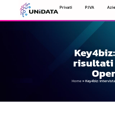
Privati
P.IVA
Azie
Key4biz:
risultat
Open
Home
»
Key4biz: intervist