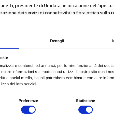
netti, presidente di Unidata, in occasione dell’apertura
zione dei servizi di connettività in fibra ottica sulla 
Banda Ultra Larga avviato da Infratel Italia.
rvista
visita la pagina su Key4biz
.
Dettagli
ookie
nalizzare contenuti ed annunci, per fornire funzionalità dei socia
inoltre informazioni sul modo in cui utilizzi il nostro sito con i n
icità e social media, i quali potrebbero combinarle con altre inform
lizzo dei loro servizi.
Preferenze
Statistiche