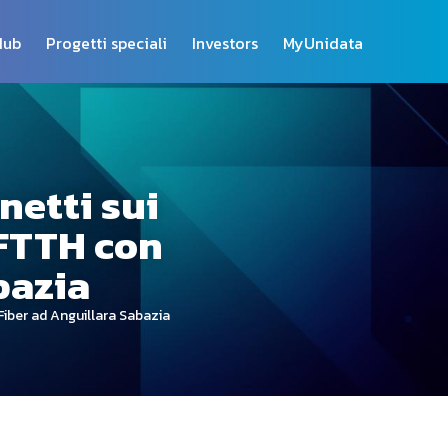
Hub
Progetti speciali
Investors
MyUnidata
netti sui
 FTTH con
bazia
Fiber ad Anguillara Sabazia