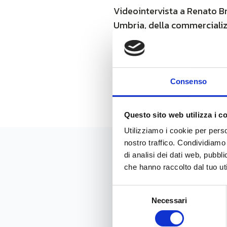
Videointervista a Renato Bru
Umbria, della commercializza
Fiber nell’ambito del Piano 
Per consultare la videointe
Fonte: www.key4biz.it
Consenso
Questo sito web utilizza i c
Utilizziamo i cookie per perso
nostro traffico. Condividiamo 
di analisi dei dati web, pubbl
News
che hanno raccolto dal tuo uti
Selezione
Necessari
del
consenso