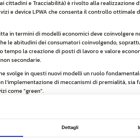
 cittadini e Tracciabilità) è rivolto alla realizzazione 
rvizi e device LPWA che consenta il controllo ottimale 
itta in termini di modelli economici deve coinvolgere 
e le abitudini dei consumatori coinvolgendo, soprattutto
o tempo la creazione di posti di lavoro e valore econo
non secondarie.
e svolge in questi nuovi modelli un ruolo fondamentale
on l’implementazione di meccanismi di premialità, sia 
vizi come “green”.
vidente come market-matching, collaborazione, informazi
fondamentali per poter avviare un efficace cambiamento
re un market place che stimoli la nascita di nuovi mode
Dettagli
la misurazione del livello di circolarità di un prodotto.