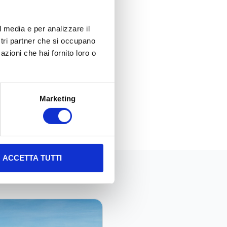
donazioni caritatevoli.
ete IoT LoRaWan. già estera
l media e per analizzare il
i device a costi contenuti e
ostri partner che si occupano
velli di conferimento, sullo
azioni che hai fornito loro o
Marketing
ACCETTA TUTTI