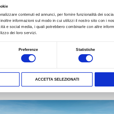
ta in scenari concreti, quali la raccolta dei rifiuti e le 
ookie
tto per una quota del 30,57% – attraverso la propria r
nalizzare contenuti ed annunci, per fornire funzionalità dei socia
 in espansione nel Lazio, renderà possibile la gestione d
inoltre informazioni sul modo in cui utilizzi il nostro sito con i n
nsumo, che permetteranno di ricevere informazioni sui li
icità e social media, i quali potrebbero combinarle con altre inform
lizzo dei loro servizi.
tracciabilità e sulle richieste di processo o di servizio.
finanziamento da Lazio Innova pari a 418.602,34 Euro.
Preferenze
Statistiche
ACCETTA SELEZIONATI