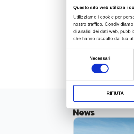
La piattaforma verrà utilizza
Questo sito web utilizza i c
Unidata – partner del proge
Utilizziamo i cookie per perso
per l’intera città di Roma e
nostro traffico. Condividiamo 
con livelli bassissimi di co
di analisi dei dati web, pubbl
che hanno raccolto dal tuo uti
stato dei contenitori, sulla 
Il progetto ha ricevuto un 
Selezione
Necessari
del
consenso
RIFIUTA
News