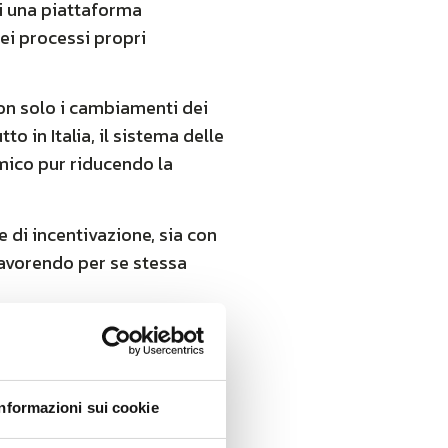
di una piattaforma
dei processi propri
non solo i cambiamenti dei
 in Italia, il sistema delle
mico pur riducendo la
 di incentivazione, sia con
favorendo per se stessa
one, tracciabilità e
 dei processi e dei
lli di business e che
Informazioni sui cookie