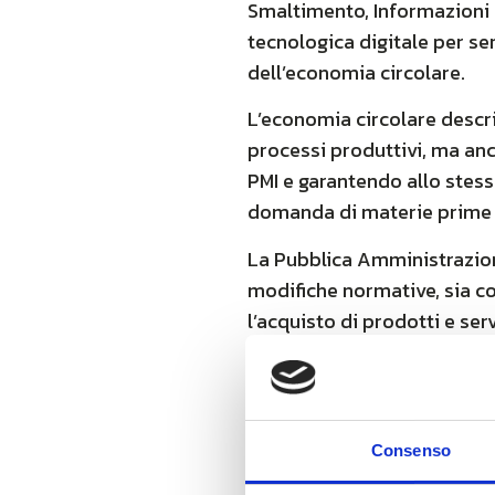
Smaltimento, Informazioni ai
tecnologica digitale per se
dell’economia circolare.
L’economia circolare descr
processi produttivi, ma anch
PMI e garantendo allo stess
domanda di materie prime 
La Pubblica Amministrazion
modifiche normative, sia c
l’acquisto di prodotti e ser
In questi termini risulta e
misurazione siano fattori 
modelli.
L’intento è quello promuove
Consenso
permetta la tracciabilità e 