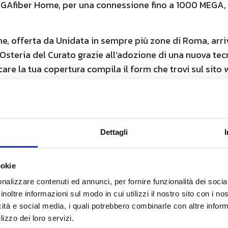
IGAfiber Home, per una connessione fino a 1000 MEGA, p
 offerta da Unidata in sempre più zone di Roma, arri
steria del Curato grazie all’adozione di una nuova tec
ficare la tua copertura compila il form che trovi sul sito
o e Lucrezia Romana, servite già in fibra ottica Unidata
IGAfiber Home, per una connessione fino a 1000 MEGA, p
Dettagli
 offerta da Unidata in sempre più zone di Roma, arri
steria del Curato grazie all’adozione di una nuova tec
ookie
ficare la tua copertura compila il form che trovi sul sito
nalizzare contenuti ed annunci, per fornire funzionalità dei socia
inoltre informazioni sul modo in cui utilizzi il nostro sito con i n
icità e social media, i quali potrebbero combinarle con altre inform
lizzo dei loro servizi.