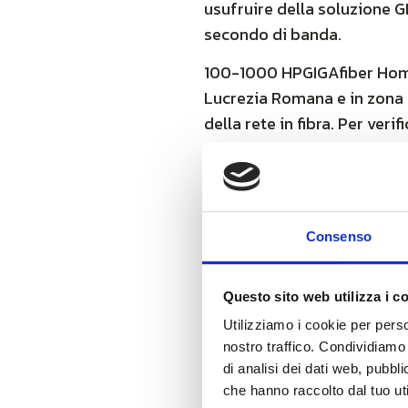
usufruire della soluzione G
secondo di banda.
100-1000 HPGIGAfiber Home,
Lucrezia Romana e in zona O
della rete in fibra. Per veri
Nelle aree Osteria del Curat
usufruire della soluzione G
secondo di banda.
Consenso
100-1000 HPGIGAfiber Home,
Lucrezia Romana e in zona O
Questo sito web utilizza i c
della rete in fibra. Per veri
Utilizziamo i cookie per perso
Scopri di più
nostro traffico. Condividiamo 
di analisi dei dati web, pubbl
che hanno raccolto dal tuo uti