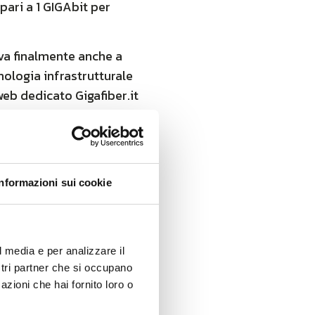
ari a 1 GIGAbit per
va finalmente anche a
nologia infrastrutturale
 web dedicato Gigafiber.it
, è da oggi possibile
ari a 1 GIGAbit per
Informazioni sui cookie
va finalmente anche a
nologia infrastrutturale
 web dedicato Gigafiber.it
l media e per analizzare il
ostri partner che si occupano
azioni che hai fornito loro o