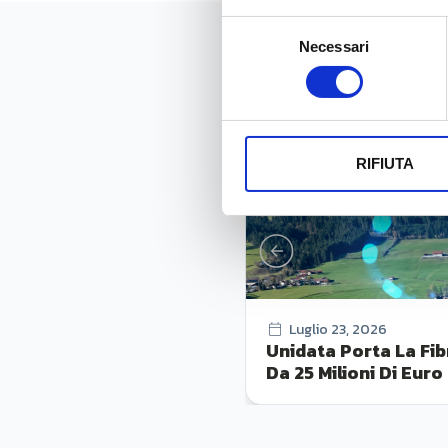
Selezione
Necessari
del
News
consenso
RIFIUTA
Luglio 23, 2026
Unidata Porta La Fib
Da 25 Milioni Di Euro