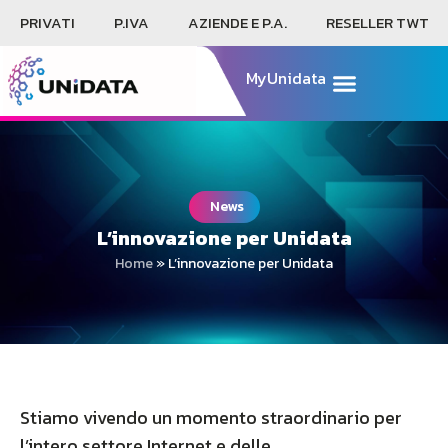
PRIVATI
P.IVA
AZIENDE E P.A.
RESELLER TWT
MyUnidata
News
L’innovazione per Unidata
Home
»
L’innovazione per Unidata
Stiamo vivendo un momento straordinario per
l’intero settore Internet e delle