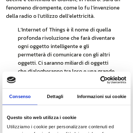
fenomeno dirompente, come lo fu l’invenzione
della radio o l’utilizzo dell’elettricità.
L’Internet of Things è il nome di quella
profonda rivoluzione che farà diventare
ogni oggetto intelligente e gli
permetterà di comunicare con gli altri
oggetti. Ci saranno miliardi di oggetti
che dialogheranno tra loro e una grande
intelligenza di questo tipo diffusa nei
più disparati ambiti.
Consenso
Dettagli
Informazioni sui cookie
L’Internet of Things è il nome di quella profonda
rivoluzione che farà diventare ogni oggetto
intelligente e gli permetterà di comunicare con gli
Questo sito web utilizza i cookie
altri oggetti. Ci saranno miliardi di oggetti che
Utilizziamo i cookie per personalizzare contenuti ed