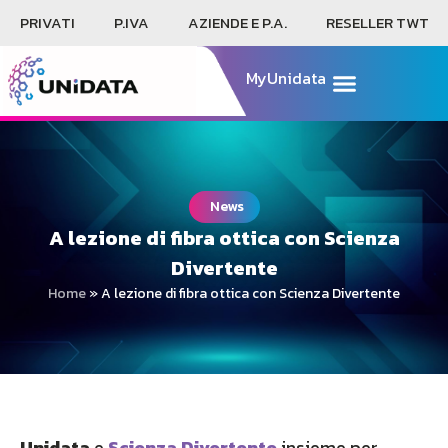
PRIVATI
P.IVA
AZIENDE E P.A.
RESELLER TWT
MyUnidata
News
A lezione di fibra ottica con Scienza
Divertente
Home
»
A lezione di fibra ottica con Scienza Divertente
Unidata
e
Scienza Divertente
insieme per