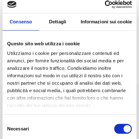
alla tecnologia, all’ingegneria e alla matematica,
ma anche ad approfondire tematiche ambientali
Consenso
Dettagli
Informazioni sui cookie
e di salute in modo originale e piacevole.
Oltre 9 milioni di bambini hanno già partecipato
Questo sito web utilizza i cookie
ai laboratori di
Scienza Divertente
, organizzati
Utilizziamo i cookie per personalizzare contenuti ed
in tutto il mondo.
annunci, per fornire funzionalità dei social media e per
analizzare il nostro traffico. Condividiamo inoltre
informazioni sul modo in cui utilizzi il nostro sito con i
nostri partner che si occupano di analisi dei dati web,
pubblicità e social media, i quali potrebbero combinarle
con altre informazioni che hai fornito loro o che hanno
News
raccolto dal tuo utilizzo dei loro servizi.
Selezione
Necessari
del
consenso