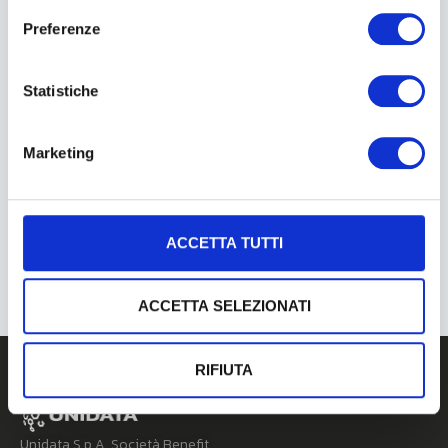
Preferenze
Statistiche
Marketing
Luglio 23, 2026
Unidata Porta La Fibra Ultraveloce Nelle
Aree Del Sisma 2016: Firmato Il Contratto
Infratel Da 25 Milioni Di Euro
ACCETTA TUTTI
ACCETTA SELEZIONATI
RIFIUTA
Unidata S.p.A. Società Benefit