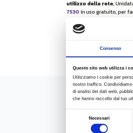
utilizzo della rete
, Unidat
7530
in uso gratuito, per f
29 €/mese a tutti pe
Attivazione gratuita
1° mese di connessio
Scopri tutti i dettagli dell’
Consenso
Questo sito web utilizza i c
Utilizziamo i cookie per perso
nostro traffico. Condividiamo 
di analisi dei dati web, pubbl
News
che hanno raccolto dal tuo uti
Selezione
Necessari
del
consenso