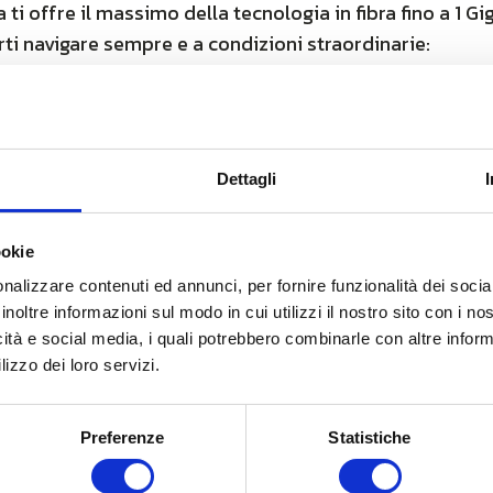
a ti offre il massimo della tecnologia in fibra fino a 1 G
arti navigare sempre e a condizioni straordinarie:
r sempre
ne gratuita
offerta sulla
pagina dedicata
e
verifica la tua copertu
Dettagli
ookie
nalizzare contenuti ed annunci, per fornire funzionalità dei socia
inoltre informazioni sul modo in cui utilizzi il nostro sito con i n
icità e social media, i quali potrebbero combinarle con altre inform
lizzo dei loro servizi.
Preferenze
Statistiche