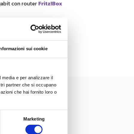
igabit con router
Fritz!Box
ra
.
Informazioni sui cookie
l media e per analizzare il
ostri partner che si occupano
azioni che hai fornito loro o
Marketing