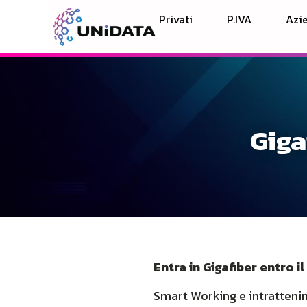
Privati
P.IVA
Azie
Giga
Entra in Gigafiber entro il
Smart Working e intrattenim