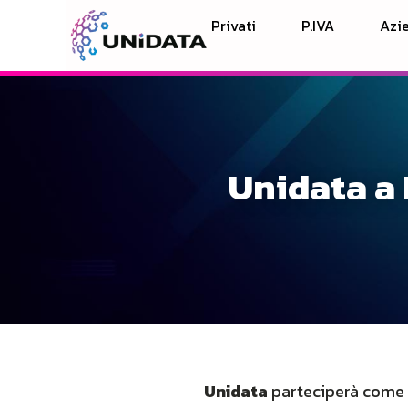
Privati
P.IVA
Azie
Unidata a
Unidata
parteciperà come