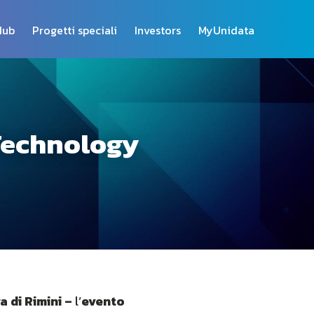
Hub
Progetti speciali
Investors
MyUnidata
Technology
 di Rimini –
l’
evento