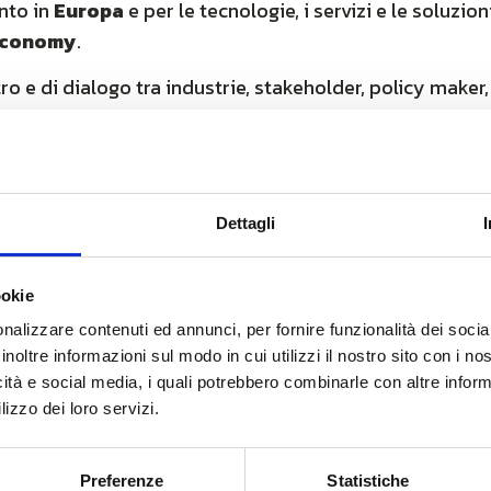
nto in
Europa
e per le tecnologie, i servizi e le soluzion
 economy
.
tro e di dialogo tra industrie, stakeholder, policy maker,
 sistema gli elementi chiave che definiscono le
strategi
’Unione Europea
.
ostegno alla digital transformation in chiave
ESG
anche 
tecnologia
IoT
in ambito
Smart Metering
per il controll
Dettagli
ito
ookie
nalizzare contenuti ed annunci, per fornire funzionalità dei socia
inoltre informazioni sul modo in cui utilizzi il nostro sito con i n
icità e social media, i quali potrebbero combinarle con altre inform
lizzo dei loro servizi.
Preferenze
Statistiche