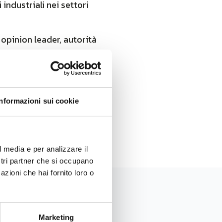
i industriali nei settori
 opinion leader, autorità
e di sviluppo della
e soprattutto attraverso i
o dei consumi d’acqua.
Informazioni sui cookie
l media e per analizzare il
ostri partner che si occupano
azioni che hai fornito loro o
Marketing