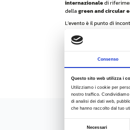
internazionale
di riferime
della
green and circular
L’evento è il punto di incon
locali e raccoglie e mette a
politica ambientale dell
Unidata presenterà il suo s
progetti realizzati con la 
Consenso
Per maggiori info visita il
s
Questo sito web utilizza i c
Utilizziamo i cookie per perso
nostro traffico. Condividiamo 
di analisi dei dati web, pubbl
che hanno raccolto dal tuo uti
News
Selezione
Necessari
del