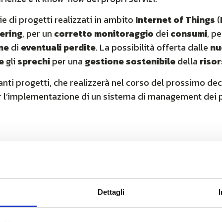
e di progetti realizzati in ambito
Internet of Things
(
ering
, per un
corretto monitoraggio
dei
consumi
, p
one
di
eventuali perdite
. La possibilità offerta dalle
nu
e
gli
sprechi
per una
gestione sostenibile
della
risor
ti progetti, che realizzerà nel corso del prossimo dec
 l’implementazione di un sistema di management dei p
la realizzazione dell’
Automatic Meter Management 
zata Acquedotto di
Palermo
: il
sistema
di
monitoragg
ana del capoluogo siciliano.
Dettagli
stione del sistema IoT di Smart Metering per l’automazi
i
ACQUA PUBBLICA SABINA
.