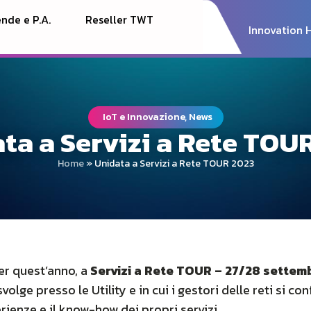
nde e P.A.
Reseller TWT
Innovation 
IoT e Innovazione, News
ta a Servizi a Rete TOU
Home
»
Unidata a Servizi a Rete TOUR 2023
er quest’anno, a
Servizi a Rete TOUR – 27/28 settem
volge presso le Utility e in cui i gestori delle reti si 
ienze e il know-how dei propri servizi.