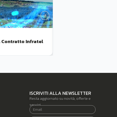
Luglio 9, 2026
 Contratto Infratel
Telco Per L’Italia 2026: B
Per L’autonomia Digitale
ISCRIVITI ALLA NEWSLETTER
Resta aggiornato su novità, offerte e
servizi.