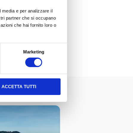
io idrico integrato, per uso
l media e per analizzare il
 per l’
area
ostri partner che si occupano
azioni che hai fornito loro o
Marketing
ACCETTA TUTTI