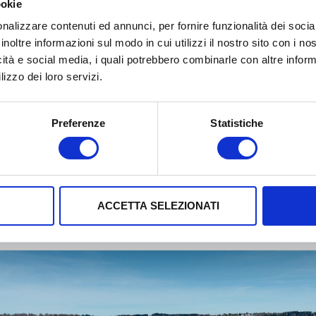
ookie
izio di connettività dei contatori delle utenze del serviz
nalizzare contenuti ed annunci, per fornire funzionalità dei socia
zionalità di comunicazione su rete radio fissa LoraWan®”
inoltre informazioni sul modo in cui utilizzi il nostro sito con i n
– Prato – Pistoia
.
icità e social media, i quali potrebbero combinarle con altre inform
lizzo dei loro servizi.
clicca qui
Preferenze
Statistiche
ACCETTA SELEZIONATI