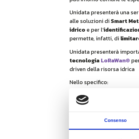
Unidata presenterà una seri
alle soluzioni di
Smart Met
idrico
e per l’
identificazi
permette, infatti, di
limitar
Unidata presenterà importan
tecnologia
LoRaWan®
per
driven della risorsa idrica
Nello specifico:
– le
forniture funzionali
al
S.p.A.
Azienda Municipaliz
dell’intera Città Metropolit
Consenso
– l’implementazione e la ge
e gestione dei misuratori d