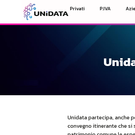
Privati
P.IVA
Azie
Unida
Unidata partecipa, anche p
convegno itinerante che si s
patrimonio comune le esper