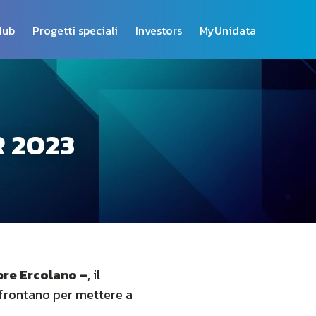
Hub
Progetti speciali
Investors
MyUnidata
R 2023
bre Ercolano –
, il
confrontano per mettere a