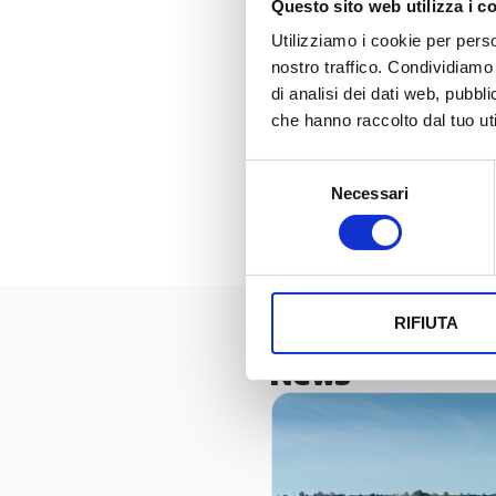
Questo sito web utilizza i c
– la realizzazione del “serv
Utilizziamo i cookie per perso
idropotabile, dotati di fun
nostro traffico. Condividiamo 
metropolitana di
Firenze 
di analisi dei dati web, pubbl
che hanno raccolto dal tuo uti
Per maggiori informazioni
Selezione
Necessari
del
consenso
RIFIUTA
News