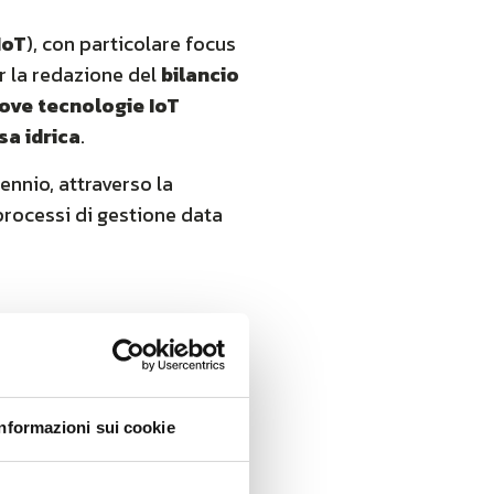
IoT
), con particolare focus
er la redazione del
bilancio
ove tecnologie IoT
sa idrica
.
ennio, attraverso la
rocessi di gestione data
System
di
AMAP
io
dei
consumi idrici
Informazioni sui cookie
one dei processi di lettura