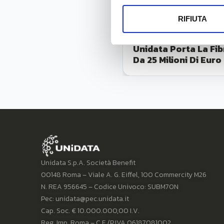
RIFIUTA
Luglio 23, 2026
Unidata Porta La Fib
Da 25 Milioni Di Euro
Unidata S.p.A. Società Benefit
00148 Roma – Viale A. G. Eiffel, 100 Commercity M26
N. REA 956645 – Codice Univoco: SUBM70N
Pec: unidata@pec.unidata.it
Cap. Soc. € 10.000.000,00 I.V.
Reg. Imp. Roma – C.F./P.IVA 06187081002