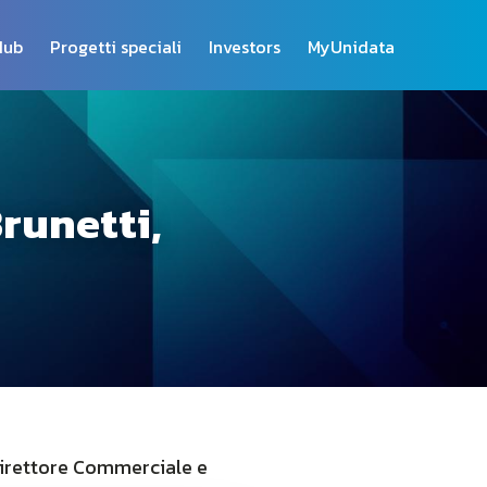
Hub
Progetti speciali
Investors
MyUnidata
runetti,
– Direttore Commerciale e