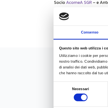
Socio
AcomeA SGR
– e Ant
Renato Brunetti
,
Preside
crescita e come vive la sos
Per vedere l’intervista
clicc
Consenso
Questo sito web utilizza i c
Utilizziamo i cookie per perso
nostro traffico. Condividiamo 
News
di analisi dei dati web, pubbl
che hanno raccolto dal tuo uti
Selezione
Necessari
del
consenso