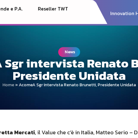
nde e P.A.
Reseller TWT
Innovation 
News
Sgr intervista Renato B
Presidente Unidata
Home
»
AcomeA Sgr intervista Renato Brunetti, Presidente Unidata
retta Mercati
, il Value che c’è in Italia, Matteo Serio 