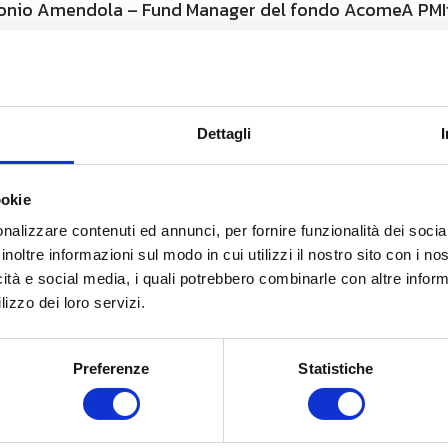
onio Amendola – Fund Manager del fondo AcomeA PMIt
nte di UNIDATA
, che ha indicato quali sono i driver di 
tenibilità Unidata
a qui
Dettagli
ookie
nalizzare contenuti ed annunci, per fornire funzionalità dei socia
inoltre informazioni sul modo in cui utilizzi il nostro sito con i n
icità e social media, i quali potrebbero combinarle con altre inform
lizzo dei loro servizi.
Preferenze
Statistiche