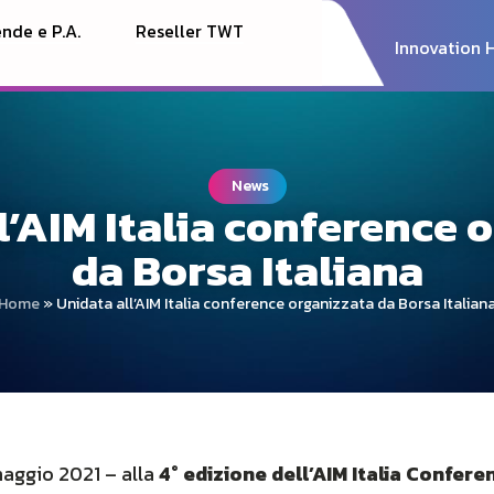
nde e P.A.
Reseller TWT
Innovation 
News
l’AIM Italia conference 
da Borsa Italiana
Home
»
Unidata all’AIM Italia conference organizzata da Borsa Italian
maggio 2021 – alla
4° edizione dell’AIM Italia Confere