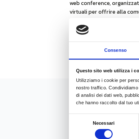
web conference, organizzata
virtuali per offrire alla com
prospettive future delle PM
finanziare la propria cresci
shareholder base.
Per il comunicato stampa
c
Consenso
Questo sito web utilizza i c
Utilizziamo i cookie per perso
nostro traffico. Condividiamo 
di analisi dei dati web, pubbl
News
che hanno raccolto dal tuo uti
Selezione
Necessari
del
consenso