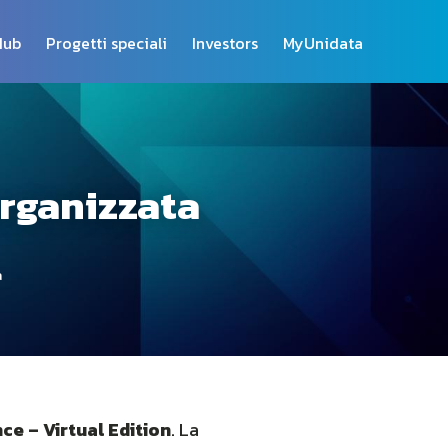
Hub
Progetti speciali
Investors
MyUnidata
organizzata
a
nce – Virtual Edition
. La