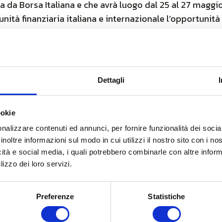
 da Borsa Italiana e che avrà luogo dal 25 al 27 maggio
unità finanziaria italiana e internazionale l’opportunità 
I dinamiche e competitive quotate sul mercato AIM Italia
ta, ed alle società l’occasione per poter ampliare ulter
licca qui
Dettagli
ookie
nalizzare contenuti ed annunci, per fornire funzionalità dei socia
inoltre informazioni sul modo in cui utilizzi il nostro sito con i n
icità e social media, i quali potrebbero combinarle con altre inform
lizzo dei loro servizi.
Preferenze
Statistiche