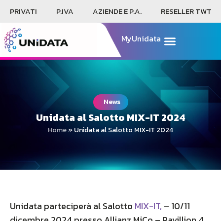
PRIVATI
P.IVA
AZIENDE E P.A.
RESELLER TWT
MyUnidata
News
Unidata al Salotto MIX-IT 2024
Home
»
Unidata al Salotto MIX-IT 2024
Unidata parteciperà al Salotto
MIX-IT,
– 10/11
dicembre 2024 presso Allianz MiCo – Pavillion 4,