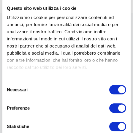
Questo sito web utilizza i cookie
Utilizziamo i cookie per personalizzare contenuti ed
annunci, per fornire funzionalità dei social media e per
analizzare il nostro traffico. Condividiamo inoltre
News
informazioni sul modo in cui utilizzi il nostro sito con i
nostri partner che si occupano di analisi dei dati web,
pubblicità e social media, i quali potrebbero combinarle
con altre informazioni che hai fornito loro o che hanno
raccolto dal tuo utilizzo dei loro servizi.
Selezione
Necessari
del
consenso
Preferenze
Luglio 23, 2026
Unidata Porta La Fibra Ultraveloce Nelle
Aree Del Sisma 2016: Firmato Il Contratto
Statistiche