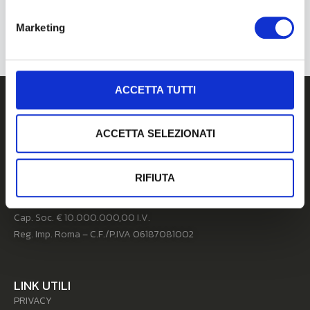
Infratel Da 25 Milioni Di Euro
Marketing
ACCETTA TUTTI
ACCETTA SELEZIONATI
Unidata S.p.A. Società Benefit
00148 Roma – Viale A. G. Eiffel, 100 Commercity M26
RIFIUTA
N. REA 956645 – Codice Univoco: SUBM70N
Pec: unidata@pec.unidata.it
Cap. Soc. € 10.000.000,00 I.V.
Reg. Imp. Roma – C.F./P.IVA 06187081002
LINK UTILI
PRIVACY