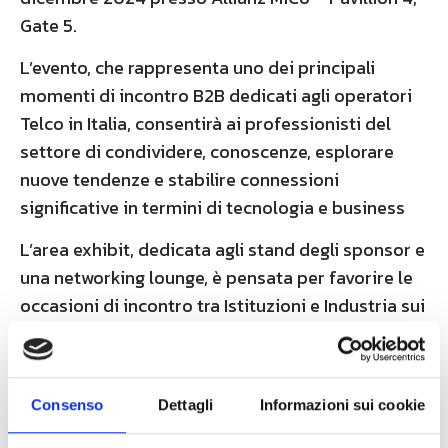
Gate 5.
L’evento, che rappresenta uno dei principali
momenti di incontro B2B dedicati agli operatori
Telco in Italia, consentirà ai professionisti del
settore di condividere, conoscenze, esplorare
nuove tendenze e stabilire connessioni
significative in termini di tecnologia e business
L’area exhibit, dedicata agli stand degli sponsor e
una networking lounge, è pensata per favorire le
occasioni di incontro tra Istituzioni e Industria sui
temi legati allo sviluppo digitale del Paese e
utilissimi workshop su contenuti tecnici.
Per info e iscrizioni visita il
sito
Consenso
Dettagli
Informazioni sui cookie