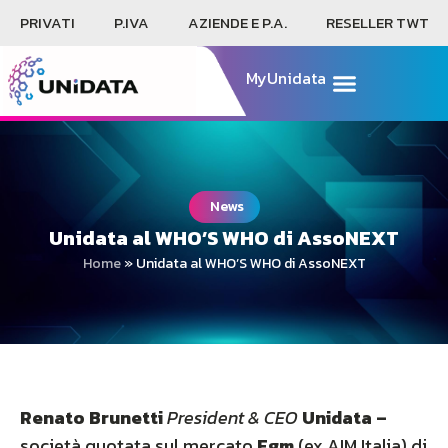
PRIVATI
P.IVA
AZIENDE E P.A.
RESELLER TWT
MyUnidata
News
Unidata al WHO’S WHO di AssoNEXT
Home
»
Unidata al WHO’S WHO di AssoNEXT
Renato Brunetti
President & CEO
Unidata –
società quotata sul mercato
Egm
(ex AIM Italia) di