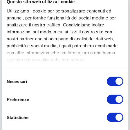
Questo sito web utilizza i cookie
Utilizziamo i cookie per personalizzare contenuti ed
annunci, per fornire funzionalità dei social media e per
News
analizzare il nostro traffico. Condividiamo inoltre
informazioni sul modo in cui utilizzi il nostro sito con i
nostri partner che si occupano di analisi dei dati web,
pubblicità e social media, i quali potrebbero combinarle
con altre informazioni che hai fornito loro o che hanno
raccolto dal tuo utilizzo dei loro servizi.
Selezione
Necessari
del
consenso
Luglio 23, 2026
Preferenze
Unidata Porta La Fibra Ultraveloce Nelle
Aree Del Sisma 2016: Firmato Il Contratto
Infratel Da 25 Milioni Di Euro
Statistiche