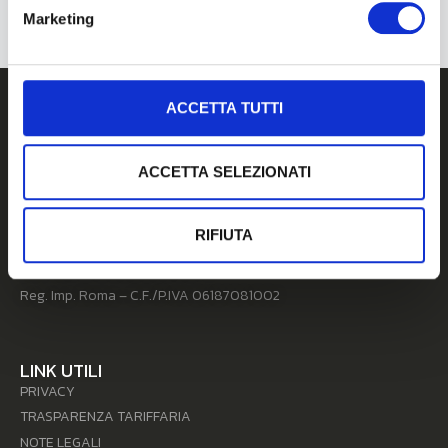
Marketing
ACCETTA TUTTI
ACCETTA SELEZIONATI
Unidata S.p.A. Società Benefit
00148 Roma – Viale A. G. Eiffel, 100 Commercity M26
N. REA 956645 – Codice Univoco: SUBM70N
RIFIUTA
Pec: unidata@pec.unidata.it
Cap. Soc. € 10.000.000,00 I.V.
Reg. Imp. Roma – C.F./P.IVA 06187081002
LINK UTILI
PRIVACY
TRASPARENZA TARIFFARIA
NOTE LEGALI