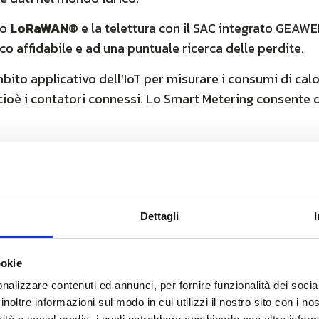
io
LoRaWAN®
e la telettura con il SAC integrato GEAW
co affidabile e ad una puntuale ricerca delle perdite.
bito applicativo dell’IoT per misurare i consumi di calor
cioè i contatori connessi. Lo Smart Metering consente di
si trovano in luoghi che, per essere raggiunti, necessit
reless: dalle cantine, per esempio, ai cavedi. Qual è la
®
eep indoor è tipica della tecnologia LoRaWAN
, che va
alla raccolta di dati provenienti anche da contatori a 
Dettagli
ookie
®
AN
, una rete LoRaWAN
di proprietà: è così che stiamo
nalizzare contenuti ed annunci, per fornire funzionalità dei socia
inoltre informazioni sul modo in cui utilizzi il nostro sito con i n