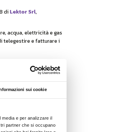
EB di
Lektor Srl
,
e, acqua, elettricità e gas
 telegestire e fatturare i
ano di capacità deep indoor
 soluzione?
nta grande immunità al
grande distanza o
Informazioni sui cookie
 trasformando l’IoT in una
l media e per analizzare il
ostri partner che si occupano