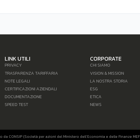
LINK UTILI
CORPORATE
PRIVACY
CHI SIAMO
TRASPARENZA TARIFFARIA
VISION & MISSION
NOTE LEGALI
LA NOSTRA STORIA
CERTIFICAZIONI AZIENDALI
ESG
DOCUMENTAZIONE
ETICA
SPEED TEST
NEWS
o da CONSIP (Società per azioni del Ministero dell’Economia e delle Finanze MEF