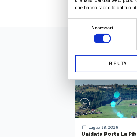
di analisi dei dati web, pubbl
che hanno raccolto dal tuo uti
Selezione
Necessari
del
consenso
News
RIFIUTA
Luglio 23, 2026
Unidata Porta La Fib