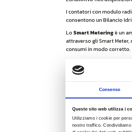
I contatori con modulo rad
consentono un Bilancio Idri
Lo
Smart Metering
è un am
attraverso gli Smart Meter, 
consumi in modo corretto.
I contatori, generalmente, 
da parte della tecnologia wi
La capacità di penetrare d
rumore ed elevata idoneità 
Consenso
profondità.
Questo sito web utilizza i c
Unidata ha realizzato
UniW
realtà concreta.
Utilizziamo i cookie per perso
nostro traffico. Condividiamo 
Per maggiori info clicca
qui