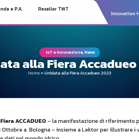
nde e P.A.
Reseller TWT
Innovation 
IoT e Innovazione, News
ata alla Fiera Accadueo
Home
»
Unidata alla Fiera Accadueo 2023
a
Fiera ACCADUEO
– la manifestazione di riferimento per
 13 Ottobre a Bologna – insieme a Lektor per illustrare i
 dati nel mondo idrico.