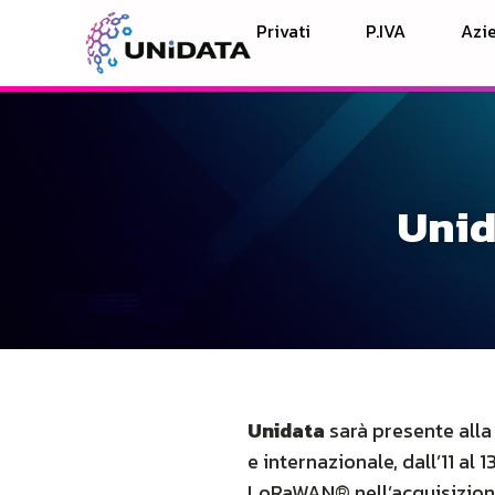
Privati
P.IVA
Azie
Unid
Unidata
sarà presente all
e internazionale, dall’11 al
LoRaWAN® nell’acquisizione