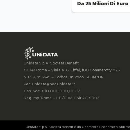
Da 25 Milioni Di Euro
Unidata S.p.A. Società Benefit
00148 Roma – Viale A. G. Eiffel, 100 Commercity M26
N. REA 956645 – Codice Univoco: SUBM70N
Pec: unidata@pec.unidata.it
Cap. Soc. € 10.000.000,00 I.V.
Reg. Imp. Roma – C.F./P.IVA 06187081002
Unidata S.p.A. Società Benefit è un Operatore Economico Abilitat