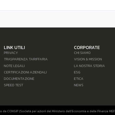
LINK UTILI
CORPORATE
PRIVACY
CHI SIAMO
TRASPARENZA TARIFFARIA
VISION & MISSION
NOTE LEGALI
LA NOSTRA STORIA
CERTIFICAZIONI AZIENDALI
ESG
DOCUMENTAZIONE
ETICA
SPEED TEST
NEWS
o da CONSIP (Società per azioni del Ministero dell’Economia e delle Finanze MEF