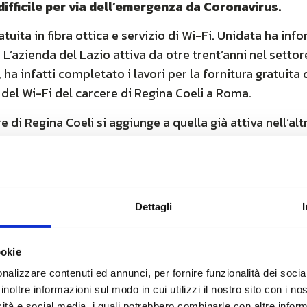
ifficile per via dell’emergenza da Coronavirus.
uita in fibra ottica e servizio di Wi-Fi. Unidata ha inf
. L’azienda del Lazio attiva da otre trent’anni nel setto
ha infatti completato i lavori per la fornitura gratuita d
 del Wi-Fi del carcere di Regina Coeli a Roma.
re di Regina Coeli si aggiunge a quella già attiva nell’al
ircondariale di Rebibbia, che già da tempo ha un servizi
 già in essere, è stata definita l’integrazione con il servi
n i servizi di accesso ad internet i reclusi potranno co
Dettagli
a, Renato Brunetti,
“In questo momento difficile e delicat
ookie
rvizi di accesso a Internet con le migliori tecnologie wired
nalizzare contenuti ed annunci, per fornire funzionalità dei socia
nsabilità, di civiltà e di ammodernamento per le due sto
inoltre informazioni sul modo in cui utilizzi il nostro sito con i n
icità e social media, i quali potrebbero combinarle con altre inform