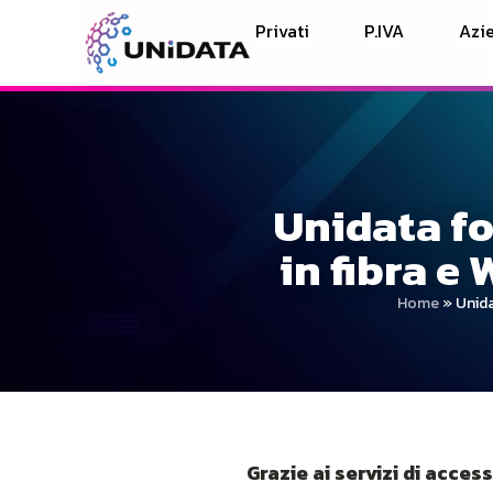
Privati
P.IVA
Azie
Unidata fo
in fibra e 
Home
»
Unida
Grazie ai servizi di acces