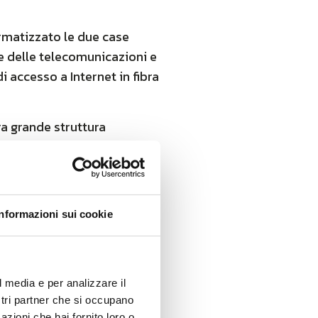
ormatizzato le due case
re delle telecomunicazioni e
i accesso a Internet in fibra
tra grande struttura
o di connettività in fibra
zio di Wi-Fi. Grazie
municare con le proprie
Informazioni sui cookie
o, anche per gli ambienti
 e wireless disponibili,
l media e per analizzare il
riche strutture carcerarie
ostri partner che si occupano
azioni che hai fornito loro o