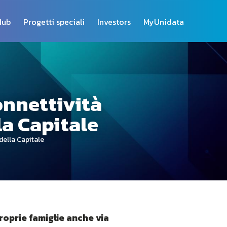
Hub
Progetti speciali
Investors
MyUnidata
onnettività
lla Capitale
 della Capitale
roprie famiglie anche via