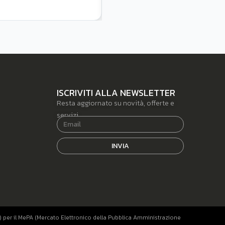
Per L’autonomia Digitale
ISCRIVITI ALLA NEWSLETTER
Resta aggiornato su novità, offerte e
servizi.
INVIA
) per il MePA (Mercato Elettronico della Pubblica Amministrazione