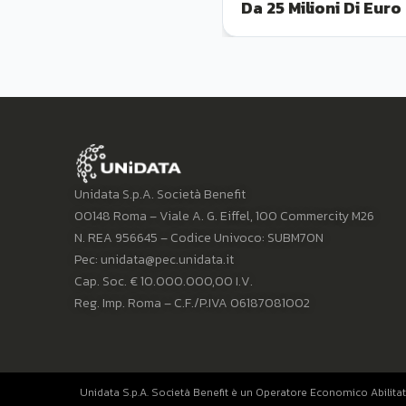
Da 25 Milioni Di Euro
Unidata S.p.A. Società Benefit
00148 Roma – Viale A. G. Eiffel, 100 Commercity M26
N. REA 956645 – Codice Univoco: SUBM70N
Pec: unidata@pec.unidata.it
Cap. Soc. € 10.000.000,00 I.V.
Reg. Imp. Roma – C.F./P.IVA 06187081002
Unidata S.p.A. Società Benefit è un Operatore Economico Abilitat