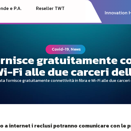
nde e P.A.
Reseller TWT
Innovation 
Covid-19, News
rnisce gratuitamente c
Wi-Fi alle due carceri de
ta fornisce gratuitamente connettività in fibra e Wi-Fi alle due carceri
so a internet i reclusi potranno comunicare con le p