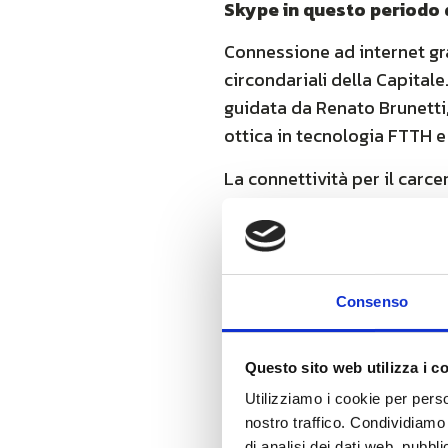
Skype in questo periodo d
Connessione ad internet grat
circondariali della Capitale
guidata da Renato Brunetti, 
ottica in tecnologia FTTH e
La connettività per il carce
carceraria romana, la casa c
da Unidata.
A Rebibbia, oltre al servizio
all’intervento di Unidata co
Consenso
famiglie anche via Skype.
Per il Presidente di Unidat
Questo sito web utilizza i c
carcerari, la fornitura di se
Utilizziamo i cookie per perso
rappresenta un atto di respo
nostro traffico. Condividiamo 
capitoline”.
di analisi dei dati web, pubbl