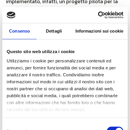
implementato, infatti, un progetto pilota per la
telelettura estesa di tutte le utenze del comune
di Gavi. Il progetto – aggiunge – ha previsto
l’installazione di circa 2800 contatori con
Consenso
Dettagli
Informazioni sui cookie
modulo radio LoRaWAN per altrettante utenze e
la realizzazione collaborativa della rete
LoRaWAN, come soluzione ideale per flessibilità,
Questo sito web utilizza i cookie
raggiungibilità e sostenibilità economica nella
Utilizziamo i cookie per personalizzare contenuti ed
gestione efficiente della rete, volta ad un bilancio
annunci, per fornire funzionalità dei social media e per
idrico affidabile e ad una puntuale ricerca delle
analizzare il nostro traffico. Condividiamo inoltre
perdite”.
informazioni sul modo in cui utilizzi il nostro sito con i
nostri partner che si occupano di analisi dei dati web,
Frutto della partnership tra Unidata e Zenner, la
pubblicità e social media, i quali potrebbero combinarle
nuova soluzione Internet of
con altre informazioni che hai fornito loro o che hanno
raccolto dal tuo utilizzo dei loro servizi.
Things UniZenner Meter Cloud per il
monitoraggio energetico, consente di controllare
Selezione
quotidianamente i consumi di acqua e