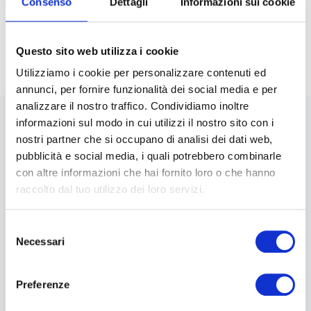
digitali
per la misura dei consumi delle utenze.
Consenso
Dettagli
Informazioni sui cookie
Leggi la news su
repubblica.it
Questo sito web utilizza i cookie
Utilizziamo i cookie per personalizzare contenuti ed
annunci, per fornire funzionalità dei social media e per
analizzare il nostro traffico. Condividiamo inoltre
informazioni sul modo in cui utilizzi il nostro sito con i
nostri partner che si occupano di analisi dei dati web,
News
pubblicità e social media, i quali potrebbero combinarle
con altre informazioni che hai fornito loro o che hanno
raccolto dal tuo utilizzo dei loro servizi.
Selezione
Necessari
del
consenso
Preferenze