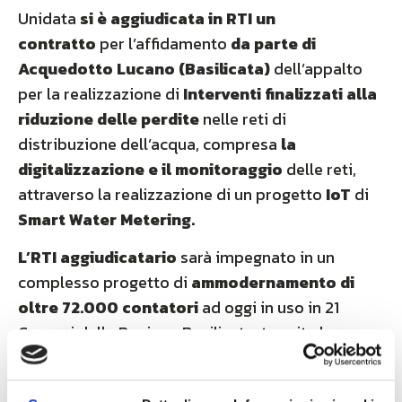
Unidata
si è aggiudicata in RTI
un
contratto
per l’affidamento
da parte di
Acquedotto Lucano
(Basilicata)
dell’appalto
per la realizzazione di
Interventi finalizzati alla
riduzione delle perdite
nelle reti di
distribuzione dell’acqua, compresa
la
digitalizzazione e il monitoraggio
delle reti,
attraverso la realizzazione di un progetto
IoT
di
Smart Water Metering.
L’RTI aggiudicatario
sarà impegnato in un
complesso progetto di
ammodernamento di
oltre 72.000 contatori
ad oggi in uso in 21
Comuni della Regione Basilicata, tramite la
realizzazione della
rete di telelettura
LoRaWAN®
e la fornitura degli
smart meter