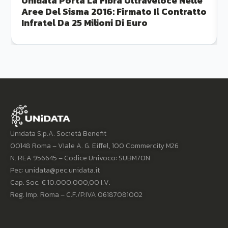
Unidata Porta La Fibra Ultraveloce Nelle
Aree Del Sisma 2016: Firmato Il Contratto
Infratel Da 25 Milioni Di Euro
Unidata S.p.A. Società Benefit
00148 Roma – Viale A. G. Eiffel, 100 Commercity M26
N. REA 956645 – Codice Univoco: SUBM70N
Pec: unidata@pec.unidata.it
Cap. Soc. € 10.000.000,00 I.V.
Reg. Imp. Roma – C.F./P.IVA 06187081002