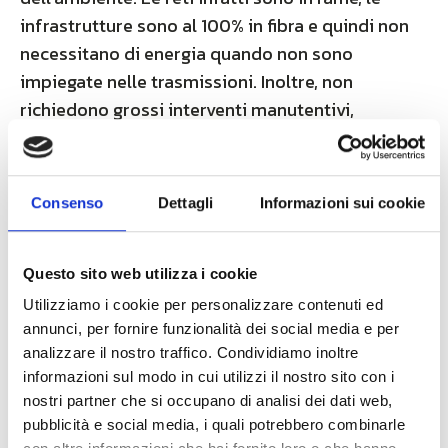
infrastrutture sono al 100% in fibra e quindi non
necessitano di energia quando non sono
impiegate nelle trasmissioni. Inoltre, non
richiedono grossi interventi manutentivi,
riducendo di conseguenza di almeno la metà gli
spostamenti di personale operativo, mezzi o
materiali, tutto a favore dell’ambiente.
Consenso
Dettagli
Informazioni sui cookie
Puntiamo al raggiungimento della transizione
digitale, come previsto nell’Agenda Digitale 2030.
Questo sito web utilizza i cookie
Ed è per questo che abbiamo impostato i nostri
Utilizziamo i cookie per personalizzare contenuti ed
obiettivi in chiave ESG e li elenchiamo di seguito.
annunci, per fornire funzionalità dei social media e per
analizzare il nostro traffico. Condividiamo inoltre
Come
Governance
:
informazioni sul modo in cui utilizzi il nostro sito con i
Gender Equality;
nostri partner che si occupano di analisi dei dati web,
pubblicità e social media, i quali potrebbero combinarle
Sustainable Cities and Communities;