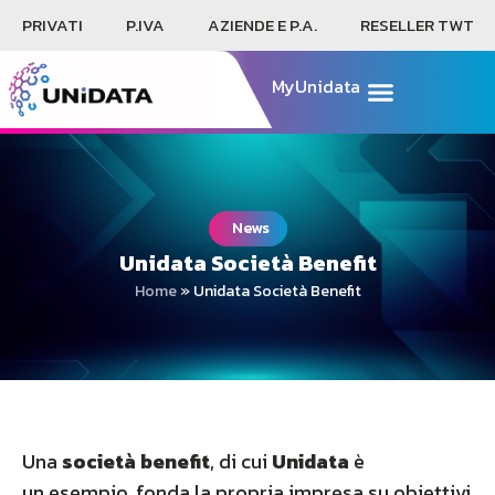
PRIVATI
P.IVA
AZIENDE E P.A.
RESELLER TWT
MyUnidata
News
Unidata Società Benefit
Home
»
Unidata Società Benefit
Una
società benefit
, di cui
Unidata
è
un esempio, fonda la propria impresa su obiettivi