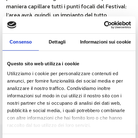
maniera capillare tutti i punti focali del Festival:
l’area avrà, quindi, un impianto del tutto
autonomo che assicurerà una connessione
performante anche nei momenti di maggiore
affluenza di pubblico.
Consenso
Dettagli
Informazioni sui cookie
Come il presidente Renato Brunetti afferma per
l’occasione:” È una conferma importante e
Questo sito web utilizza i cookie
contribuisce a rendere Unidata un’azienda di
Utilizziamo i cookie per personalizzare contenuti ed
Internet Service Provider dal profilo altamente
annunci, per fornire funzionalità dei social media e per
affidabile per le esigenze di luoghi con grande
analizzare il nostro traffico. Condividiamo inoltre
informazioni sul modo in cui utilizzi il nostro sito con i
affluenza”.
nostri partner che si occupano di analisi dei dati web,
pubblicità e social media, i quali potrebbero combinarle
con altre informazioni che hai fornito loro o che hanno
raccolto dal tuo utilizzo dei loro servizi.