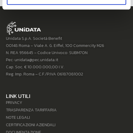
Unidata S.p.A. Società Benefit
00148 Roma – Viale A. G. Eiffel, 100 Commercity M26
N. REA 956645 – Codice Univoco: SUBM70N
Pec: unidata@pec.unidata.it
Cap. Soc. € 10.000.000,00 I.V.
Reg. Imp. Roma – C.F./P.IVA 06187081002
LINK UTILI
PRIVACY
TRASPARENZA TARIFFARIA
NOTE LEGALI
CERTIFICAZIONI AZIENDALI
DOCUMENTAZIONE