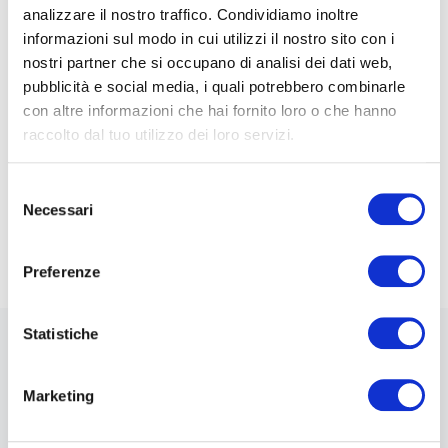
analizzare il nostro traffico. Condividiamo inoltre
sponsor tecnologico.
informazioni sul modo in cui utilizzi il nostro sito con i
La partecipazione all’evento è gratuita, ma i posti
nostri partner che si occupano di analisi dei dati web,
pubblicità e social media, i quali potrebbero combinarle
disponibili sono limitati, per maggiori
con altre informazioni che hai fornito loro o che hanno
informazioni e per la registrazione visita il sito
raccolto dal tuo utilizzo dei loro servizi.
www.dsifair.eu
Per seguire l’evento su Twitter: @CAPSSIEU
Selezione
Necessari
del
#DSIFair2018
consenso
Preferenze
Statistiche
News
Marketing