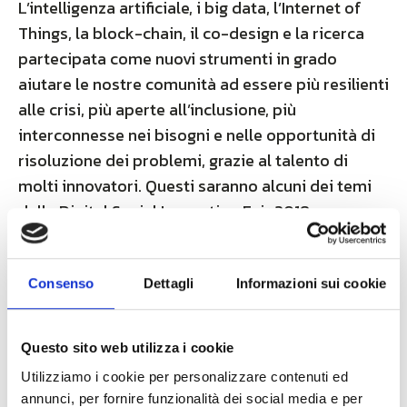
L’intelligenza artificiale, i big data, l’Internet of
Things, la block-chain, il co-design e la ricerca
partecipata come nuovi strumenti in grado
aiutare le nostre comunità ad essere più resilienti
alle crisi, più aperte all’inclusione, più
interconnesse nei bisogni e nelle opportunità di
risoluzione dei problemi, grazie al talento di
molti innovatori. Questi saranno alcuni dei temi
della Digital Social Innovation Fair 2018.
L’evento è organizzato nel contesto del
Programma CAPS (
Collective Awareness Platform
Consenso
Dettagli
Informazioni sui cookie
for Social Innovation and Sustainaiblity
),
promosso dalla Commissione Europea,
all’interno del programma Horizon 2020 e
Questo sito web utilizza i cookie
Unidata, azienda che ha da sempre fatto
Utilizziamo i cookie per personalizzare contenuti ed
dell’innovazione continua il suo motto, sarà
annunci, per fornire funzionalità dei social media e per