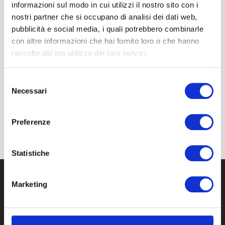
informazioni sul modo in cui utilizzi il nostro sito con i
nostri partner che si occupano di analisi dei dati web,
pubblicità e social media, i quali potrebbero combinarle
con altre informazioni che hai fornito loro o che hanno
raccolto dal tuo utilizzo dei loro servizi.
Luglio 23, 2026
Unidata Porta La Fibra Ultraveloce Nelle
Selezione
Aree Del Sisma 2016: Firmato Il Contratto
Necessari
del
Infratel Da 25 Milioni Di Euro
consenso
Preferenze
Statistiche
Marketing
Unidata S.p.A. Società Benefit